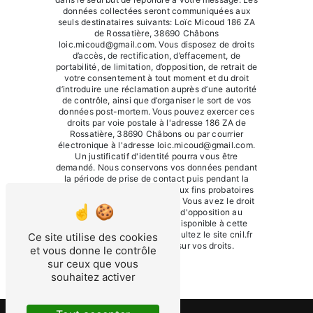
données collectées seront communiquées aux
seuls destinataires suivants: Loïc Micoud 186 ZA
de Rossatière, 38690 Châbons
loic.micoud@gmail.com. Vous disposez de droits
d’accès, de rectification, d’effacement, de
portabilité, de limitation, d’opposition, de retrait de
votre consentement à tout moment et du droit
d’introduire une réclamation auprès d’une autorité
de contrôle, ainsi que d’organiser le sort de vos
données post-mortem. Vous pouvez exercer ces
droits par voie postale à l'adresse 186 ZA de
Rossatière, 38690 Châbons ou par courrier
électronique à l'adresse loic.micoud@gmail.com.
Un justificatif d'identité pourra vous être
demandé. Nous conservons vos données pendant
la période de prise de contact puis pendant la
durée de prescription légale aux fins probatoires
et de gestion des contentieux. Vous avez le droit
de vous inscrire sur la liste d'opposition au
démarchage téléphonique, disponible à cette
adresse:
Bloctel.gouv.fr
. Consultez le site cnil.fr
Ce site utilise des cookies
pour plus d’informations sur vos droits.
et vous donne le contrôle
sur ceux que vous
souhaitez activer