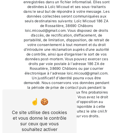
enregistrées dans un fichier informatisé. Elles sont
destinées à Loïc Micoud et ses sous-traitants
dans le seul but de répondre à votre message. Les
données collectées seront communiquées aux
seuls destinataires suivants: Loïc Micoud 186 ZA
de Rossatière, 38690 Châbons
loic.micoud@gmail.com. Vous disposez de droits
d’accès, de rectification, d’effacement, de
portabilité, de limitation, d’opposition, de retrait de
votre consentement à tout moment et du droit
d’introduire une réclamation auprès d’une autorité
de contrôle, ainsi que d’organiser le sort de vos
données post-mortem. Vous pouvez exercer ces
droits par voie postale à l'adresse 186 ZA de
Rossatière, 38690 Châbons ou par courrier
électronique à l'adresse loic.micoud@gmail.com.
Un justificatif d'identité pourra vous être
demandé. Nous conservons vos données pendant
la période de prise de contact puis pendant la
durée de prescription légale aux fins probatoires
et de gestion des contentieux. Vous avez le droit
de vous inscrire sur la liste d'opposition au
démarchage téléphonique, disponible à cette
adresse:
Bloctel.gouv.fr
. Consultez le site cnil.fr
Ce site utilise des cookies
pour plus d’informations sur vos droits.
et vous donne le contrôle
sur ceux que vous
souhaitez activer