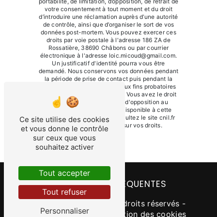
portabilité, de limitation, d’opposition, de retrait de
votre consentement à tout moment et du droit
d’introduire une réclamation auprès d’une autorité
de contrôle, ainsi que d’organiser le sort de vos
données post-mortem. Vous pouvez exercer ces
droits par voie postale à l'adresse 186 ZA de
Rossatière, 38690 Châbons ou par courrier
électronique à l'adresse loic.micoud@gmail.com.
Un justificatif d'identité pourra vous être
demandé. Nous conservons vos données pendant
la période de prise de contact puis pendant la
durée de prescription légale aux fins probatoires
et de gestion des contentieux. Vous avez le droit
de vous inscrire sur la liste d'opposition au
démarchage téléphonique, disponible à cette
adresse:
Bloctel.gouv.fr
. Consultez le site cnil.fr
Ce site utilise des cookies
pour plus d’informations sur vos droits.
et vous donne le contrôle
sur ceux que vous
souhaitez activer
Tout accepter
RECHERCHES FRÉQUENTES
Tout refuser
©
Vistalid
- 2026 - Tous droits réservés -
Personnaliser
Mentions légales
-
Gestion des cookies