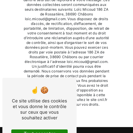
données collectées seront communiquées aux
seuls destinataires suivants: Loïc Micoud 186 ZA
de Rossatière, 38690 Châbons
loic.micoud@gmail.com. Vous disposez de droits
d’accès, de rectification, d’effacement, de
portabilité, de limitation, d’opposition, de retrait de
votre consentement à tout moment et du droit
d’introduire une réclamation auprès d’une autorité
de contrôle, ainsi que d’organiser le sort de vos
données post-mortem. Vous pouvez exercer ces
droits par voie postale à l'adresse 186 ZA de
Rossatière, 38690 Châbons ou par courrier
électronique à l'adresse loic.micoud@gmail.com.
Un justificatif d'identité pourra vous être
demandé. Nous conservons vos données pendant
la période de prise de contact puis pendant la
durée de prescription légale aux fins probatoires
et de gestion des contentieux. Vous avez le droit
de vous inscrire sur la liste d'opposition au
démarchage téléphonique, disponible à cette
adresse:
Bloctel.gouv.fr
. Consultez le site cnil.fr
Ce site utilise des cookies
pour plus d’informations sur vos droits.
et vous donne le contrôle
sur ceux que vous
souhaitez activer