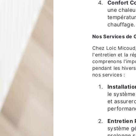
Confort Co
une chaleu
températur
chauffage.
Nos Services de 
Chez Loic Micoud,
l'entretien et la 
comprenons l'impo
pendant les hivers
nos services :
Installati
le système
et assurer
performanc
Entretien 
système gé
prolonge s