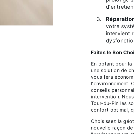
d'entretie
Réparatio
votre syst
intervient
dysfoncti
Faites le Bon Cho
En optant pour la
une solution de c
vous fera économi
l'environnement. 
conseils personnal
intervention. Nou
Tour-du-Pin les s
confort optimal, q
Choisissez la géo
nouvelle façon de