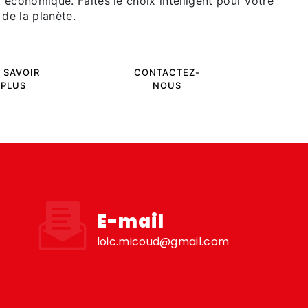
 économique. Faites le choix intelligent pour votre
 de la planète.
 SAVOIR
CONTACTEZ-
PLUS
NOUS
E-mail
loic.micoud@gmail.com