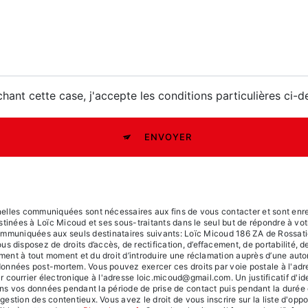
hant cette case, j'accepte les conditions particulières ci-
ENVOYER
elles communiquées sont nécessaires aux fins de vous contacter et sont enreg
estinées à Loïc Micoud et ses sous-traitants dans le seul but de répondre à 
ommuniquées aux seuls destinataires suivants: Loïc Micoud 186 ZA de Rossa
 disposez de droits d’accès, de rectification, d’effacement, de portabilité, de 
ment à tout moment et du droit d’introduire une réclamation auprès d’une autor
 données post-mortem. Vous pouvez exercer ces droits par voie postale à l'ad
courrier électronique à l'adresse loic.micoud@gmail.com. Un justificatif d'ide
 vos données pendant la période de prise de contact puis pendant la durée d
 gestion des contentieux. Vous avez le droit de vous inscrire sur la liste d'o