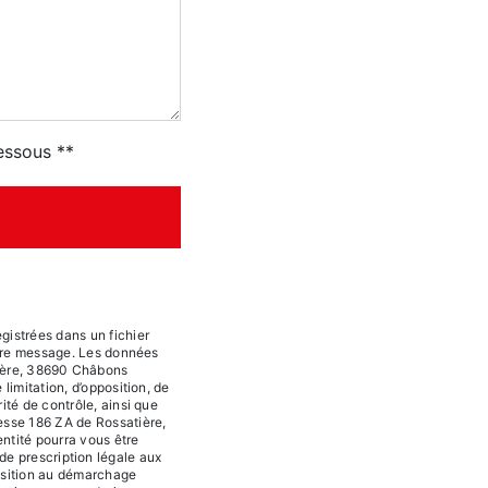
dessous **
istrées dans un fichier
votre message. Les données
tière, 38690 Châbons
limitation, d’opposition, de
ité de contrôle, ainsi que
resse 186 ZA de Rossatière,
ntité pourra vous être
e prescription légale aux
pposition au démarchage