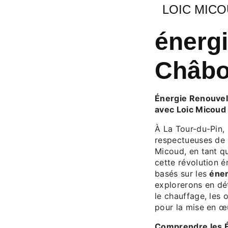
LOIC MIC
énergi
Châb
Énergie Renouvela
avec Loic Micoud
À La Tour-du-Pin, 
respectueuses de 
Micoud, en tant q
cette révolution 
basés sur les
éner
explorerons en dé
le chauffage, les 
pour la mise en œ
Comprendre les 